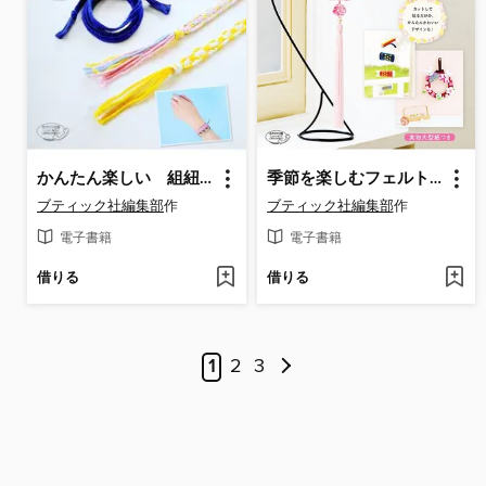
かんたん楽しい 組紐&ミサンガ
季節を楽しむフェルトのつるし飾り
ブティック社編集部
作
ブティック社編集部
作
電子書籍
電子書籍
借りる
借りる
1
2
3