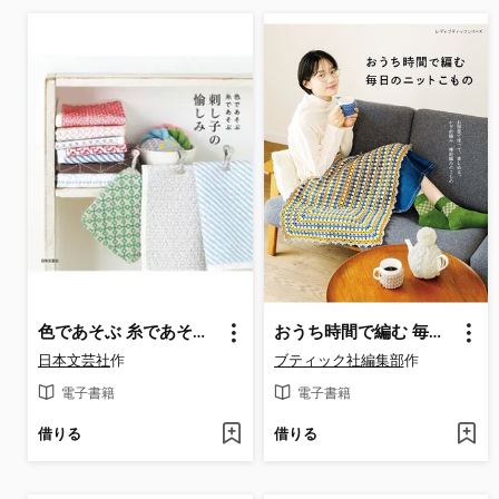
色であそぶ 糸であそぶ 刺し子の愉しみ
おうち時間で編む 毎日のニットこもの
日本文芸社
作
ブティック社編集部
作
電子書籍
電子書籍
借りる
借りる