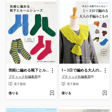
気軽に編める靴下とルームシューズ
1～3日で編める大人の手編みこもの
ブティック社編集部
作
ブティック社編集部
作
電子書籍
電子書籍
借りる
借りる