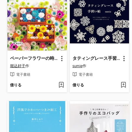
ペーパーフラワーの時間
タティングレース手習い帖
堀込好子
作
sumie
作
電子書籍
電子書籍
借りる
借りる