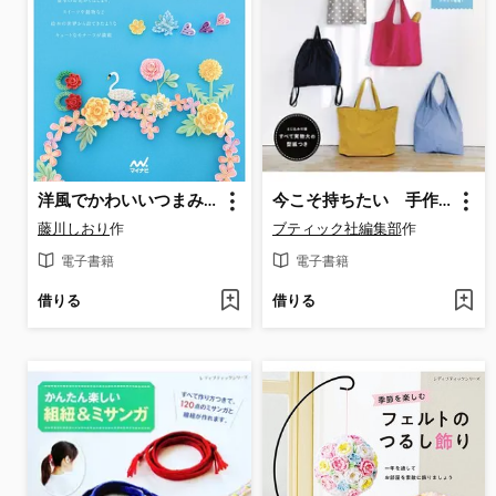
洋風でかわいいつまみ細工
今こそ持ちたい 手作りのエコバッグ
藤川しおり
作
ブティック社編集部
作
電子書籍
電子書籍
借りる
借りる