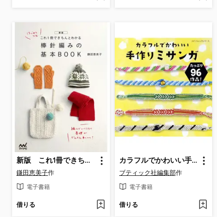
新版 これ1冊できちんとわかる 棒針編みの基本BOOK
カラフルでかわいい手作りミサンガ
鎌田恵美子
作
ブティック社編集部
作
電子書籍
電子書籍
借りる
借りる