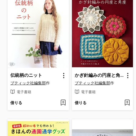
伝統柄のニット
かぎ針編みの円座と角座
ブティック社編集部
作
ブティック社編集部
作
電子書籍
電子書籍
借りる
借りる