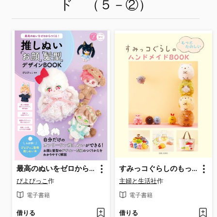
ド （５－②）
最高のぬいをゼロからつくる! 推しぬい 「お顔」「髪型」デザインBOOK
すみっコぐらしのもっとたのしいハンドメイドＢＯＯＫ
ぴよぴっこ
作
主婦と生活社
作
電子書籍
電子書籍
借りる
借りる